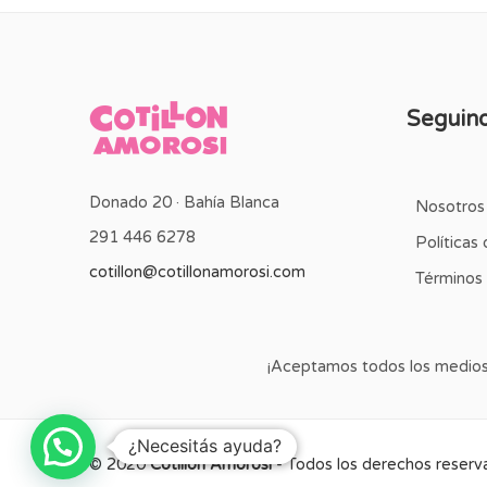
Seguin
Donado 20 · Bahía Blanca
Nosotros
291 446 6278
Políticas
cotillon@cotillonamorosi.com
Términos 
¡Aceptamos todos los medio
¿Necesitás ayuda?
© 2020
Cotillón Amorosi
- Todos los derechos reserv