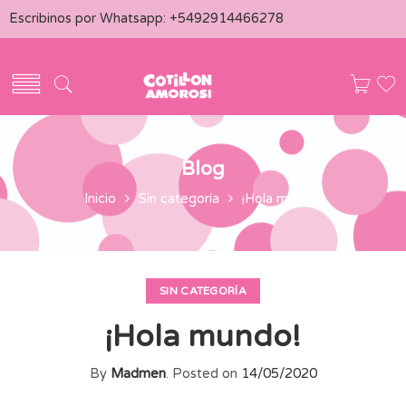
Escribinos por Whatsapp:
+5492914466278
Blog
Inicio
Sin categoría
¡Hola mundo!
SIN CATEGORÍA
¡Hola mundo!
By
Madmen
.
Posted on
14/05/2020